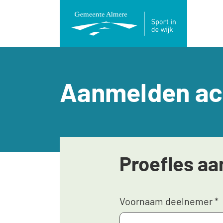
Direct
naar
paginainhoud
Aanmelden act
Proefles aa
Voornaam deelnemer
*