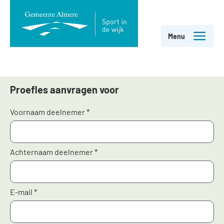
Direct
Menu
naar
Aanmelden activiteit
paginainhoud
Proefles aanvragen voor
Voornaam deelnemer
*
Achternaam deelnemer
*
E-mail
*