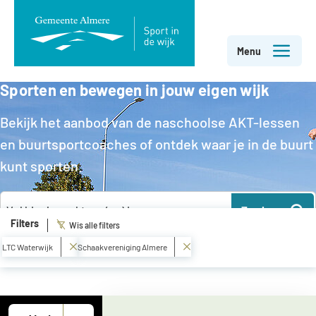
Direct
Menu
naar
Sporten en bewegen in jouw eigen wijk
paginainhoud
Bekijk het aanbod van de naschoolse AKT-lessen
en buurtsportcoaches of ontdek waar je in de buurt
kunt sporten.
Zoeken
Filters
Wis alle filters
LTC Waterwijk
Schaakvereniging Almere