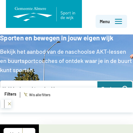
Direct
Menu
naar
Sporten en bewegen in jouw eigen wijk
paginainhoud
Bekijk het aanbod van de naschoolse AKT-lessen
en buurtsportcoaches of ontdek waar je in de buurt
kunt sporten.
Zoeken
Filters
Wis alle filters